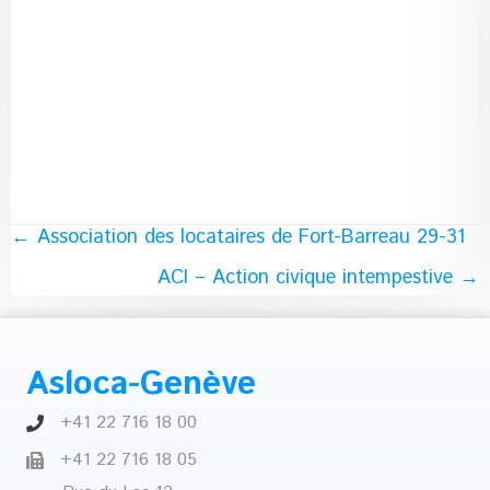
Posts
← Association des locataires de Fort-Barreau 29-31
ACI – Action civique intempestive →
navigation
Asloca-Genève
+41 22 716 18 00
+41 22 716 18 05