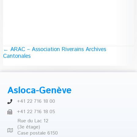
Posts
← ARAC – Association Riverains Archives
Cantonales
navigation
Asloca-Genève
+41 22 716 18 00
+41 22 716 18 05
Rue du Lac 12
(3e étage)
Case postale 6150